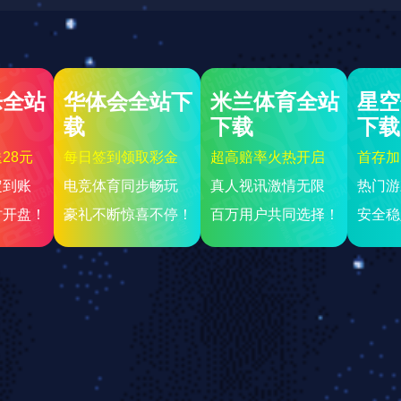
面地理解如何通过智慧进步来改善球队整体表现，并为未来的发
识的提高
响球队表现的重要因素之一。在比赛中，队员们必须时刻保持对
期，这支球队在训练中加强了对控球位置和时机选择的强调，使
有队友接到传球时，其他队员都能迅速找到最佳位置，从而形成
的提高，球队在面对强敌时也展现出了不同以往的风采。当对手
静寻找出路，通过短传配合逐渐摆脱困境。这种沉着应对危机的
整体战术素养的大幅提升。
识还促进了团队之间默契度的发展。通过不断磨合与交流，队员
两端都能游刃有余。因此，在未来比赛中，这种提高不仅会帮助
斗志。
技术的成熟