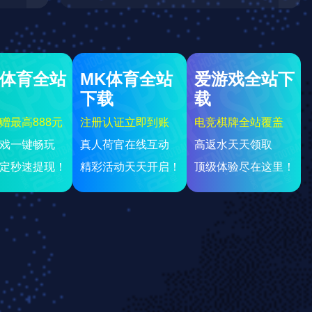
展提供借鉴。
场上局势的敏感性，以
得队员们能够更精准地
有效配合。
施加压力时，队员们不
方法，不仅体现了队员
们在场上的配合愈发顺
他们控制比赛节奏，还