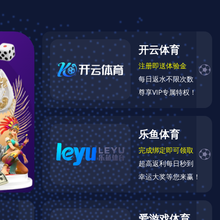
App
公司
体育
注册入口
简介
热点
空体育网页版在线登录
赛
网页版在线登录APP
为您带来高速、高
端访问