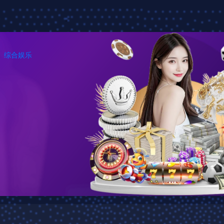
全天更新 ·
星
事实时同步
无论您身在何处，
星空体育
清、稳定的观赛体验。
下载客户端
网页