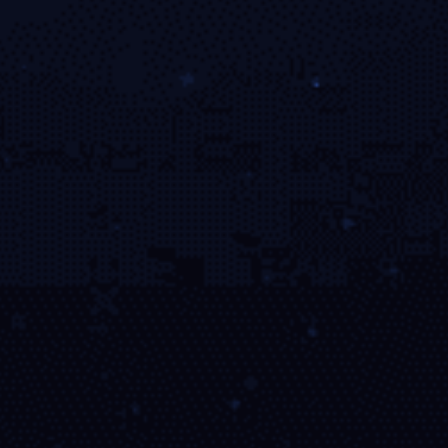
德媒分析埃贝尔能否清理冗员
将决定
2026-08-01
推荐
星空体育网页版在线登录
空体育网页版在线登录官方网站【KY1.AC】官网认证:手
版、app下载、登录入口、官方网站、网页版、平台、网
址、地址、注册、娱乐，星空体育网页版在线登录(中国)官
网站欢迎大家选择真正的官方通道，同时我们提供全天候
7x24小时在线服务，第一时间处理各类问题，正规集团平
台有保障，欢迎体验！