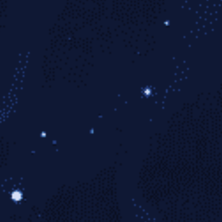
接球技术也是决定球队表现的重要环节。经过系统化训练，这支
流畅度。在训练中，他们专注于基础技巧练习，如脚法灵活运用
每次进攻都更加高效，也减少失误概率。
中，高质量的传接球能够有效拉开空间，为进攻创造机会。当一
够快速跟进，从而形成多点突破。这种高度协作让对手难以防范
益匪浅。
断强化传接球技能，该团队已逐渐培养出一种“无缝连接”的比
加连贯，不论是快攻还是稳扎稳打，都能轻松自如。然而，要持
练之中，以确保技术水平始终处于最佳状态。
行力的增强
到一个团队能否充分发挥自身优势。不少情况下，即便拥有优秀
法取得理想结果。而该球队近期之所以发挥出色，很大程度上归