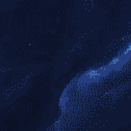
于战术要求理解与落实上的改进。
验积累，该球队逐渐形成了一套适合自身特点且具备灵活性的战
都能明确自己的角色定位，并根据现场变化及时调整策略。这种
各个环节之间衔接得更加自然。
也是提升执行力的一项重要措施。在日常训练中，该球队进行了
断反馈与调整，使得全体成员都能够达到预期标准。这不仅提升
种责任感，让每位成员明白自己的任务至关重要。
质的提升
的重要因素就是心理素质。在激烈竞争环境下，有效应对压力是成
进行了专项培训，以帮助队员们建立积极向上的心态。此外，通
共同成长，共克难关。
强，队员们在关键时刻展现出的冷静与果断让人印象深刻。他们