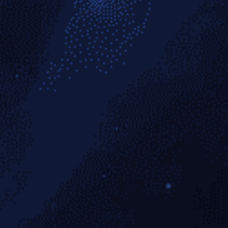
一部分，这种转变极大提升了全体成员勇于迎接挑战并发挥潜力
队氛围愈加融洽。
入日常训练已成为常态，这不仅帮助他们在赛场上保持稳定情绪
朝着共同目标努力奋斗时，无疑会激发出更大的潜能，从而推动
球队近期表现提升”的核心要素可归结为四点：控球意识提高、
质提升。这些因素相互依存，共同塑造了一支更具竞争力和韧性
，相信未来这支球队将在更多赛事中取得优异成绩。
，一个成功团队不仅依赖个人才能，更需要集体智慧和协作精神
真正实现长足发展的动力所在。因此，希望这支球队继续坚持，