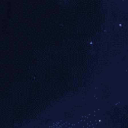
术安排，以及队员对
随着连续几场比赛经
还是进攻阶段，他们
整体凝聚力，更使得
同时，加强战术演练
项战术效果，通过不
握能力，也培养出一
4、心理素
A最后一个不可忽视
该球队针对心理素质
精神，他们鼓励彼此
随着心理素质不断增