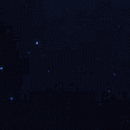
矿工CEO谈穆德里克遭遇表示
加克波越
遗憾他
伊助攻
2026-05-29
推荐
2026-06
推荐网站