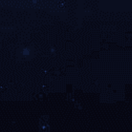
位被判无效索博斯洛
亚马尔深情告白送玫瑰花给女
友拉明
-22
推荐
2026-07-30
推荐
联系我们
湖北省深圳市金陵路23号广场2单元507室
support@ogawasikaiin.com
星
机
方