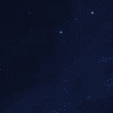
电竞频道
热门电竞赛事全覆盖，支持边看边聊功能，打造
专属电竞内容互动专区。