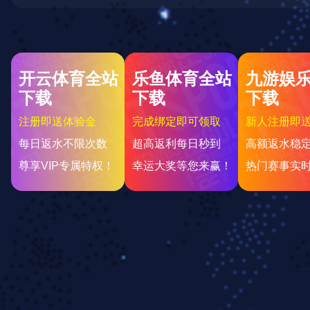
面提升用户操作流畅度。
多语言，多区域
支持多语种界面与主流货币结算方式，星空体
覆盖东南亚、欧洲、中东等重点市场，具备全
能力。
为什么全