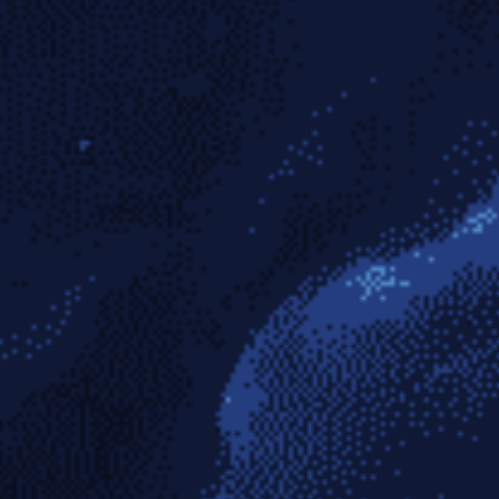
赛事专题
整合重要赛事专题页、球队档案与图文集锦，适
合深入了解比赛背景与阵容走势。