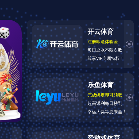
App
公司
体育
注册入口
简介
热点
空体育网页版在线登录
赛
网页版在线登录APP
为您带来高速、高
端访问