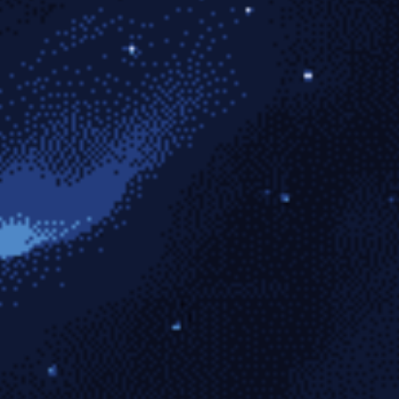
星空体育网页版
身份认证层
双因子验证
行为识别
通过设备指纹识别、人机验证等方式，全面阻挡
非法访问尝试。