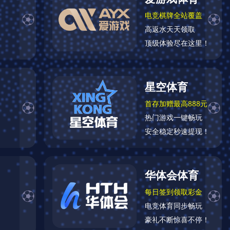
育数据平台
字生态平台，聚焦全球体
受星空体育(中国)官方网
制运营，平台数据透明、交易流程规范，长期
系统，持续服务全球数百万用户，树立良好品