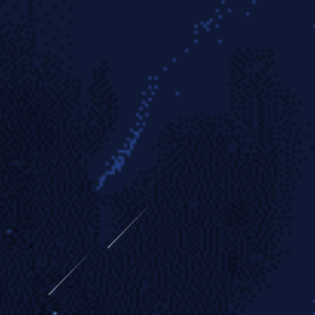
我们不仅是体育赛事数据平台，更是一
页版在线
7x24 小时客服支持
数据隐私
无论是深夜浏览还是假期咨询，我
全站采用银行级 S
们的专业客服团队全年在线，提供
动态防护系统，
多语种支持，第一时间响应各类技
行为进行多重加
术及账户问题，保障服务不间断。
安全、可靠、透
台