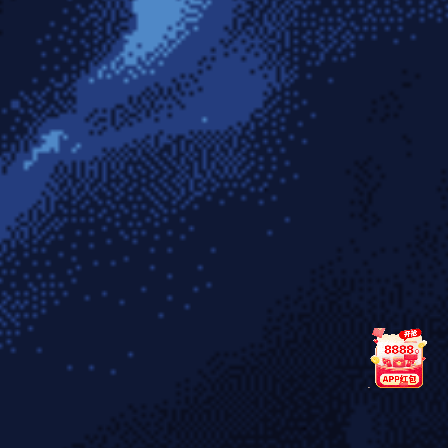
互动内容
提供多种媒体形式如图文、短视频、集锦回顾，
提升星空体育网页版在线登录 的平台使用粘性与
用户参与感。