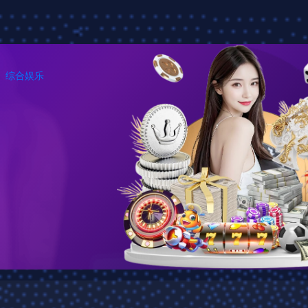
全天更新 ·
星
事实时同步
无论您身在何处，
星空体育
清、稳定的观赛体验。
下载客户端
网页端