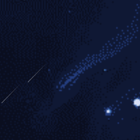
星空体
体育直播
涵盖足球、篮球、网球等项目的全球赛事直播，
高清画质、低延迟体验，适合追求流畅观赛的用
户。