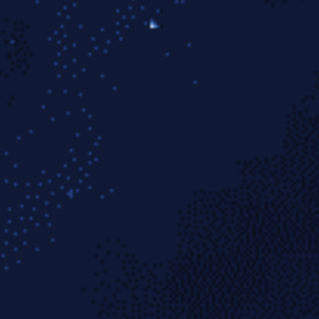
制建设，再到用户服务体系，星空体育网
综合体验。
极速系统处理能力
百万级用户口碑推荐
搭载自研技术架构，支持海量
逾百万用户真实体验与推荐反馈，
秒级传输和事件推送，页面响
印证了星空体育网页版在线登录在
速，确保用户在高峰时段也能
数据精准度、服务响应速度与平台
畅使用，无卡顿无中断。
稳定性上的长期优势与专业实力。