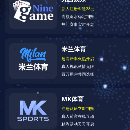
星空体育
星空体育网页版在线登
育用户的实时信息与多终
技术驱动，性能优先
平台采用自研系统架构，持续优化加载速度与
全球 CDN 加速节点，实现不同地区高速访