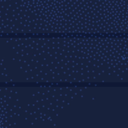
网页版在线登录 · 值得信赖的体
录 专注于构建一个以赛事内容、数据服务与智能分析为核心的数
端互动体验。平台以稳定技术架构和合规体系赢得市场认可，深
站-STARSPORTS用户喜爱。
以信任构建口碑
数据传输流程，通过部署
所有服务均基于合规化机
问与高并发下的稳定运行，全
致力于构建高可信度生态