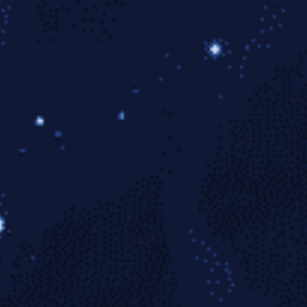
全方位赛事服务
育网页版在线登录 提供覆盖多项目的专业内容，让你随时掌握第一手
赛事解说
多语种解说覆盖国际赛事，结合战术分析与实时
解读，提升用户观赛理解深度。