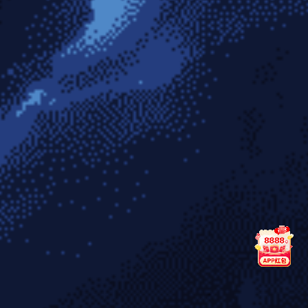
互动内容
提供多种媒体形式如图文、短视频、集锦回顾，
提升星空体育网页版在线登录 的平台使用粘性与
用户参与感。