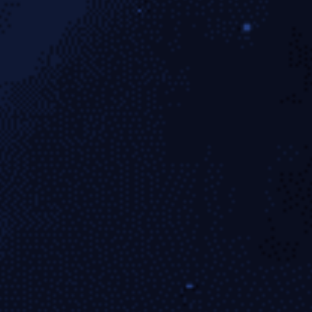
育网页版在线登录 · 应用版本
每一次更新，都是为提供更高效、更沉浸式的赛事体验而前行。
的性能压力。
配主流网络环境。
快速回放。